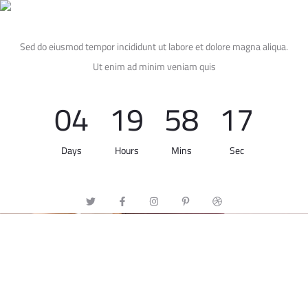
Free shipping on all orders above
$100
Sed do eiusmod tempor incididunt ut labore et dolore magna aliqua.
Ut enim ad minim veniam quis
0
4
1
9
5
8
1
7
Days
Hours
Mins
Sec